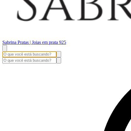
Sabrina Pratas | Joias em prata 925